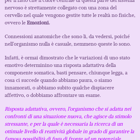
per il fatto che il cuore centrale di questa parte del sistema
nervoso è strettamente collegato con una zona del
cervello nel quale vengono gestite tutte le realtà no fisiche,
ovvero le
Emozioni.
Connessioni anatomiche che sono li, da vedersi, poiché
nell’organismo nulla è casuale, nemmeno queste lo sono.
Infatti, è ormai dimostrato che le variazioni di uno stato
emotivo determinino una risposta adattativa della
componente somatica, basti pensare, chiunque legga, a
cosa ci succede quando abbiamo paura, o siamo
innamorati, o abbiamo subito qualche dispiacere
affettivo, o dobbiamo affrontare un esame.
Risposta adattativa, ovvero, l’organismo che si adatta nei
confronti di una situazione nuova, che agisce da
stimolo
stressante, e per la quale è necessaria la ricerca di un
ottimale livello di reattività globale in grado di garantire la
famosa possibilità di fuga di fronte ad un potenziale