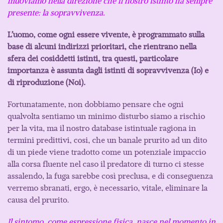
muoviamo nella direzione che il nostro istinto ha sempre
presente: la sopravvivenza.
L’uomo, come ogni essere vivente, è programmato sulla
base di alcuni indirizzi prioritari, che rientrano
nella
sfera dei cosiddetti istinti, tra questi, particolare
importanza è assunta dagli istinti di sopravvivenza (Io) e
di riproduzione (Noi).
Fortunatamente, non dobbiamo pensare che ogni
qualvolta sentiamo un minimo disturbo siamo a rischio
per la vita, ma il nostro database istintuale ragiona in
termini predittivi, cosi, che un banale prurito ad un dito
di un piede viene tradotto come un potenziale impaccio
alla corsa fluente nel caso il predatore di turno ci stesse
assalendo, la fuga sarebbe così preclusa, e di conseguenza
verremo sbranati, ergo, è necessario, vitale, eliminare la
causa del prurito.
Il sintomo, come espressione fisica, nasce nel momento in