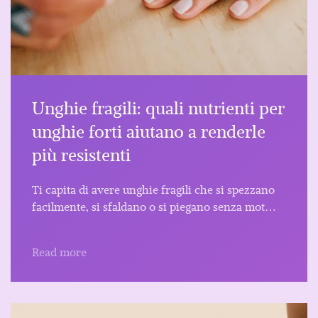
Unghie fragili: quali nutrienti per
unghie forti aiutano a renderle
più resistenti
Ti capita di avere unghie fragili che si spezzano
facilmente, si sfaldano o si piegano senza mot…
Read more