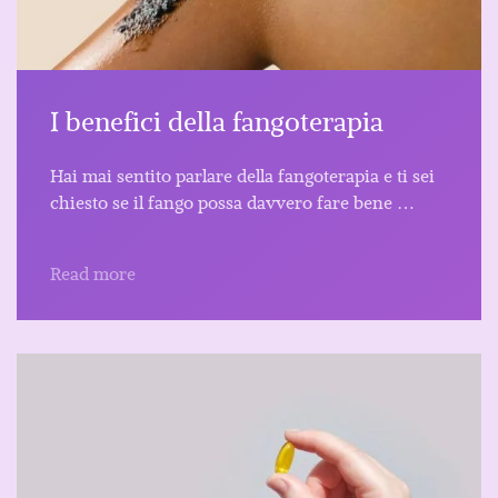
I benefici della fangoterapia
Hai mai sentito parlare della fangoterapia e ti sei
chiesto se il fango possa davvero fare bene …
Read more