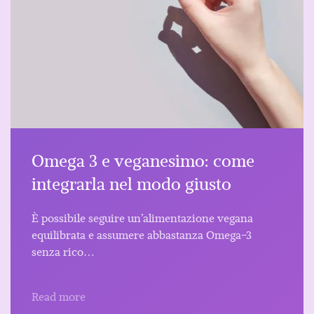
Omega 3 e veganesimo: come
integrarla nel modo giusto
È possibile seguire un’alimentazione vegana
equilibrata e assumere abbastanza Omega-3
senza rico…
Read more