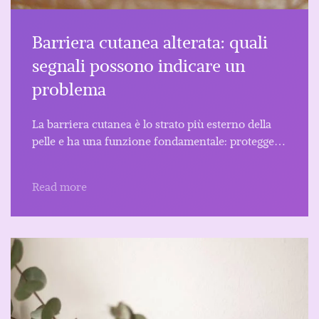
Barriera cutanea alterata: quali
segnali possono indicare un
problema
La barriera cutanea è lo strato più esterno della
pelle e ha una funzione fondamentale: protegge…
Read more