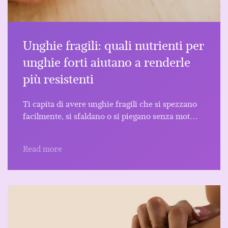
Unghie fragili: quali nutrienti per
unghie forti aiutano a renderle
più resistenti
Ti capita di avere unghie fragili che si spezzano
facilmente, si sfaldano o si piegano senza mot…
Read more