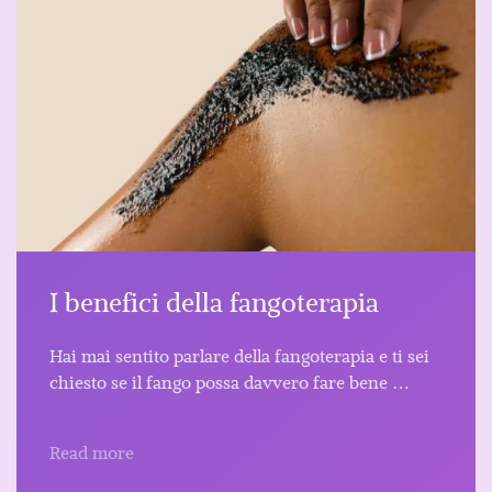
I benefici della fangoterapia
Hai mai sentito parlare della fangoterapia e ti sei
chiesto se il fango possa davvero fare bene …
Read more