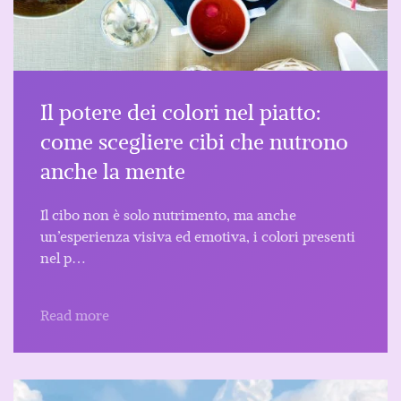
Il potere dei colori nel piatto:
come scegliere cibi che nutrono
anche la mente
Il cibo non è solo nutrimento, ma anche
un’esperienza visiva ed emotiva, i colori presenti
nel p…
Read more